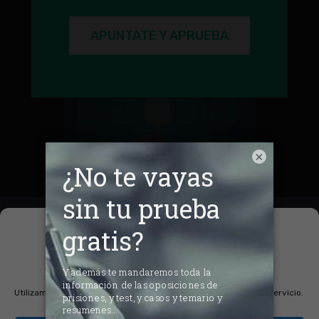
APUNTATE Y APRUEBA
×
Gestionar el
consentimiento de las
cookies
Utilizamos cookies para optimizar nuestro sitio web y nuestro servicio.