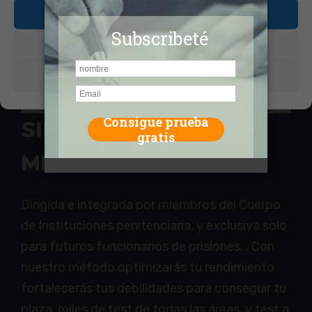
Aceptar cookies
Denegar
Ver preferencias
SIMPLEMENTE LA
MEJOR PREPARACIÓN
Dirigida e integrada por miembros del Cuerpo
de Instituciones penitenciaria, y exclusiva solo
para futuros funcionarios de prisiones, . Con
nuestro método optimizarás tu rendimiento
fortalecerás tus debilidades para conseguir tu
plaza. miles de test de todas las áreas, y test a