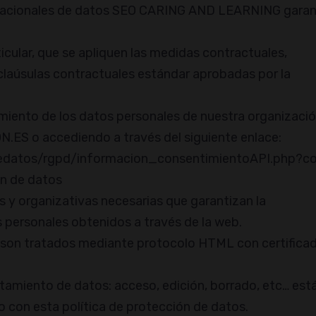
ernacionales de datos SEO CARING AND LEARNING garant
ticular, que se apliquen las medidas contractuales,
 claúsulas contractuales estándar aprobadas por la
miento de los datos personales de nuestra organizaci
.ES o accediendo a través del siguiente enlace:
dedatos/rgpd/informacion_consentimientoAPI.php?
ón de datos
 y organizativas necesarias que garantizan la
s personales obtenidos a través de la web.
 son tratados mediante protocolo HTML con certifica
atamiento de datos: acceso, edición, borrado, etc… est
 con esta política de protección de datos.