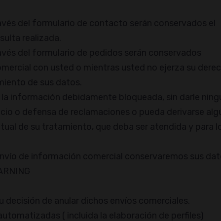
avés del formulario de contacto serán conservados el
sulta realizada.
avés del formulario de pedidos serán conservados
omercial con usted o mientras usted no ejerza su dere
amiento de sus datos.
 la información debidamente bloqueada, sin darle ning
cicio o defensa de reclamaciones o pueda derivarse alg
ctual de su tratamiento, que deba ser atendida y para l
nvío de información comercial conservaremos sus da
EARNING
decisión de anular dichos envíos comerciales.
utomatizadas ( incluida la elaboración de perfiles)