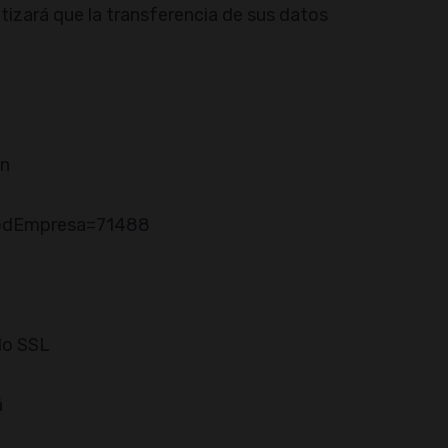
izará que la transferencia de sus datos
ón
codEmpresa=71488
do SSL
á