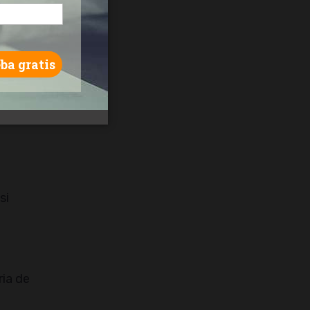
as
de los
si
ria de