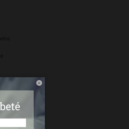
ados
de
ha
×