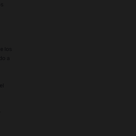
os
e los
do a
el
r