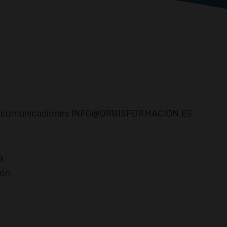
 de comunicaciones INFO@ORBISFORMACION.ES.
a
ión