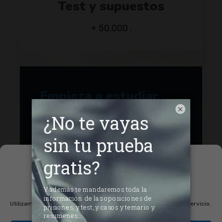
Test y supuestos
+ 50.000 .
Empieza a estudiar
×
hoy mismo
Gestionar el
consentimiento de las
cookies
Utilizamos cookies para optimizar nuestro sitio web y nuestro servicio.