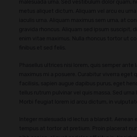
malesuada urna. Sed vestibulum dolor quam, n
metus aliquet dictum. Aliquam vel arcu eu urna 
iaculis urna. Aliquam maximus sem urna, at conva
gravida rhoncus. Aliquam sed ipsum suscipit, d
enim vitae maximus. Nulla rhoncus tortor ut co
finibus et sed felis.
Phasellus ultrices nisi lorem, quis semper ante l
maximus mi a posuere. Curabitur viverra eget quam
facilisis, sapien augue dapibus purus, eget hen
tellus rutrum pulvinar vel quis massa. Sed urna 
Morbi feugiat lorem id arcu dictum, in vulputat
Integer malesuada id lectus a blandit. Aenean et
tempus at tortor at pretium. Proin placerat nunc