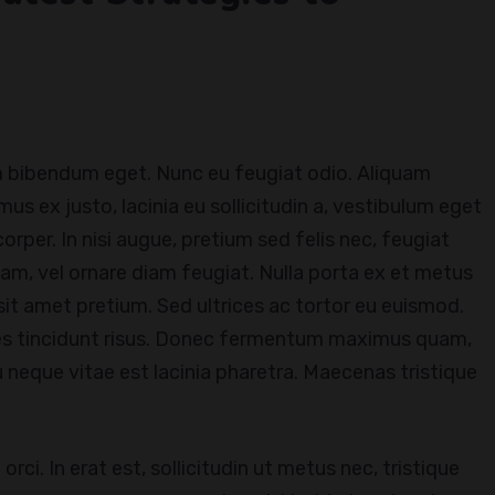
em bibendum eget. Nunc eu feugiat odio. Aliquam
us ex justo, lacinia eu sollicitudin a, vestibulum eget
corper. In nisi augue, pretium sed felis nec, feugiat
uam, vel ornare diam feugiat. Nulla porta ex et metus
it amet pretium. Sed ultrices ac tortor eu euismod.
ices tincidunt risus. Donec fermentum maximus quam,
 neque vitae est lacinia pharetra. Maecenas tristique
rci. In erat est, sollicitudin ut metus nec, tristique