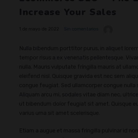
Increase Your Sales
1 de mayo de 2022
Sin comentarios
Nulla bibendum porttitor purus, in aliquet lor
tempor risus a ex venenatis pellentesque. Vivam
nulla. Mauris vulputate fringilla mauris at ullam
eleifend nisl. Quisque gravida est nec sem aliq
congue feugiat. Sed ullamcorper congue nulla s
Aliquam arcu mi, sodales vitae diam nec, ultr
ut bibendum dolor feugiat sit amet. Quisque eu
varius urna sit amet scelerisque.
Etiam a augue et massa fringilla pulvinar id non o