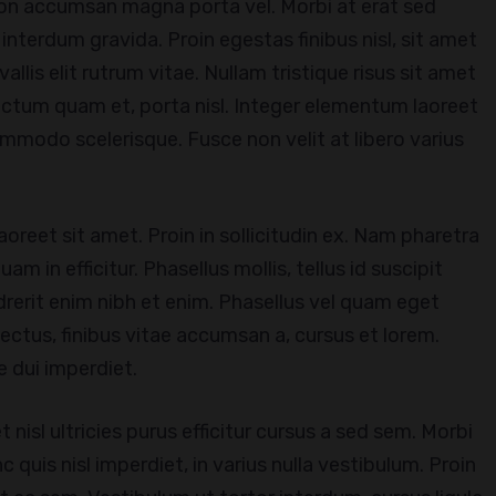
on accumsan magna porta vel. Morbi at erat sed
interdum gravida. Proin egestas finibus nisl, sit amet
llis elit rutrum vitae. Nullam tristique risus sit amet
ictum quam et, porta nisl. Integer elementum laoreet
mmodo scelerisque. Fusce non velit at libero varius
aoreet sit amet. Proin in sollicitudin ex. Nam pharetra
 in efficitur. Phasellus mollis, tellus id suscipit
drerit enim nibh et enim. Phasellus vel quam eget
lectus, finibus vitae accumsan a, cursus et lorem.
e dui imperdiet.
 nisl ultricies purus efficitur cursus a sed sem. Morbi
 quis nisl imperdiet, in varius nulla vestibulum. Proin