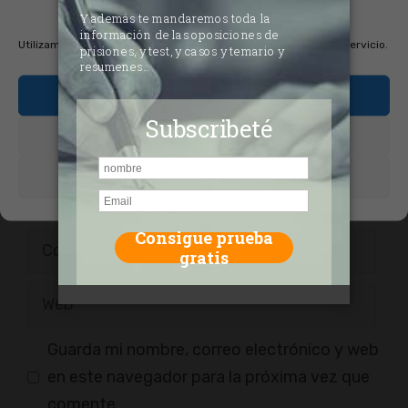
cookies
Utilizamos cookies para optimizar nuestro sitio web y nuestro servicio.
Aceptar cookies
Denegar
Ver preferencias
Nombre
Correo
electrónico
Web
Guarda mi nombre, correo electrónico y web
en este navegador para la próxima vez que
comente.