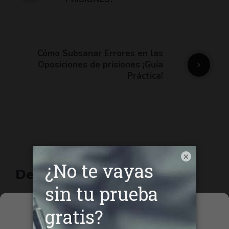
Cómo Subsanar Errores en las
Oposiciones de prisiones ¡Guía
Práctica!
×
Deja un comentario
Comentario
Gestionar el
consentimiento de las