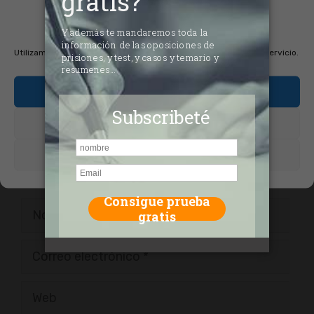
consentimiento de las
cookies
Comentario
Utilizamos cookies para optimizar nuestro sitio web y nuestro servicio.
Aceptar cookies
Denegar
Ver preferencias
Nombre
Correo
electrónico
Web