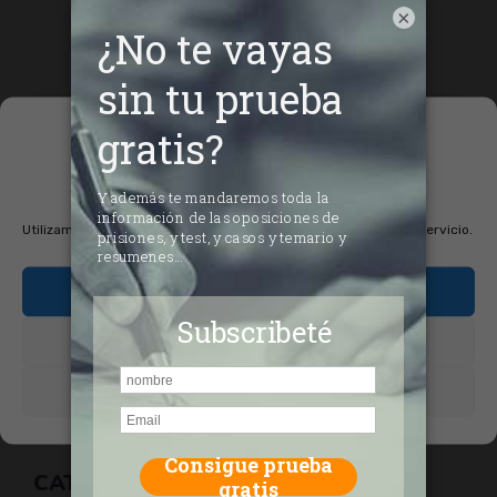
×
Gestionar el
consentimiento de las
cookies
Utilizamos cookies para optimizar nuestro sitio web y nuestro servicio.
penitenciarias
Aceptar cookies
About the author
Denegar
Ver preferencias
CATEGORIES