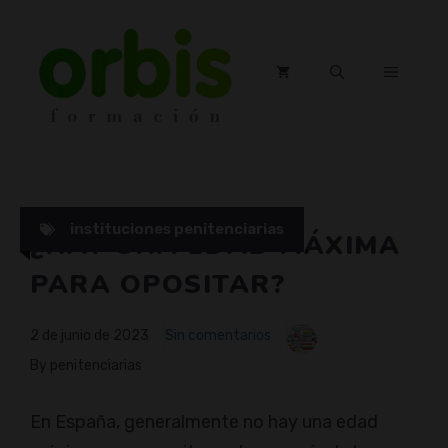
Saltar
al
contenido
MENÚ
instituciones penitenciarias
¿HAY UNA EDAD MÁXIMA
PARA OPOSITAR?
2 de junio de 2023
Sin comentarios
By penitenciarias
En España, generalmente no hay una edad