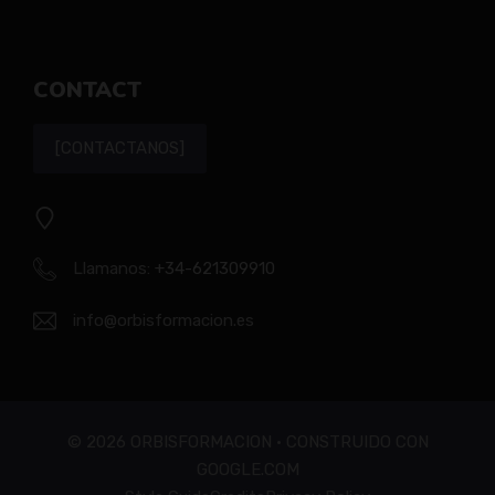
CONTACT
[CONTACTANOS]
Llamanos:
+34-621309910
info@orbisformacion.es
© 2026 ORBISFORMACION • CONSTRUIDO CON
GOOGLE.COM