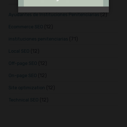
(2)
Ayudantes de Instituciones Penitenciarias
(12)
Ecommerce SEO
(71)
instituciones penitenciarias
(12)
Local SEO
(12)
Off-page SEO
(12)
On-page SEO
(12)
Site optimization
(12)
Technical SEO