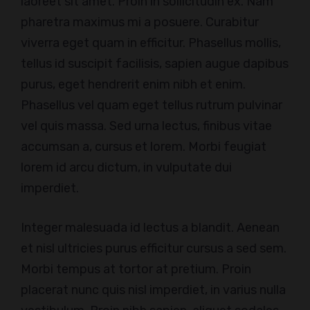
laoreet sit amet. Proin in sollicitudin ex. Nam
pharetra maximus mi a posuere. Curabitur
viverra eget quam in efficitur. Phasellus mollis,
tellus id suscipit facilisis, sapien augue dapibus
purus, eget hendrerit enim nibh et enim.
Phasellus vel quam eget tellus rutrum pulvinar
vel quis massa. Sed urna lectus, finibus vitae
accumsan a, cursus et lorem. Morbi feugiat
lorem id arcu dictum, in vulputate dui
imperdiet.
Integer malesuada id lectus a blandit. Aenean
et nisl ultricies purus efficitur cursus a sed sem.
Morbi tempus at tortor at pretium. Proin
placerat nunc quis nisl imperdiet, in varius nulla