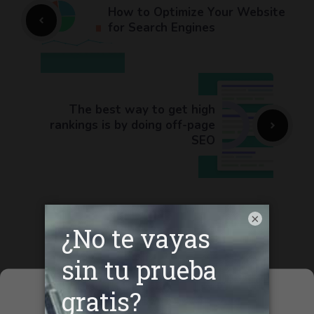
How to Optimize Your Website
for Search Engines
The best way to get high
rankings is by doing off-page
SEO
×
Deja un comentario
Gestionar el
consentimiento de las