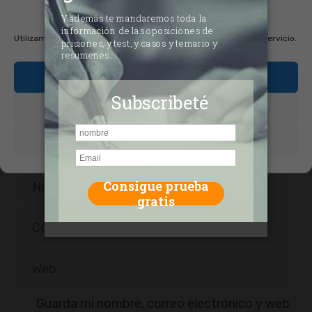
Comentario
cookies
Utilizamos cookies para optimizar nuestro sitio web y nuestro servicio.
Aceptar cookies
Denegar
Ver preferencias
Nombre
Correo
electrónico
Web
Guarda mi nombre, correo electrónico y web