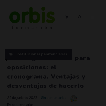
Saltar
al
contenido
MENÚ
instituciones penitenciarias
Planning de estudio para
oposiciones: el
cronograma. Ventajas y
desventajas de hacerlo
24 de junio de 2023
Sin comentarios
By penitenciarias