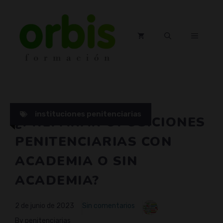
Saltar
al
contenido
MENÚ
instituciones penitenciarias
¿PREPARAR OPOSICIONES
PENITENCIARIAS CON
ACADEMIA O SIN
ACADEMIA?
2 de junio de 2023
Sin comentarios
By penitenciarias