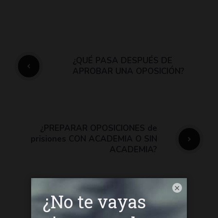
¿QUÉ PASA DESPUÉS DE
APROBAR UNA OPOSICIÓN?
¿PREPARAR OPOSICIONES de
prisiones CON ACADEMIA O SIN
ACADEMIA?
×