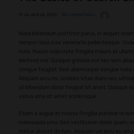
10 de abril de 2022
Sin comentarios
Nulla bibendum porttitor purus, in aliquet lor
tempor risus a ex venenatis pellentesque. Vivam
nulla. Mauris vulputate fringilla mauris at ullam
eleifend nisl. Quisque gravida est nec sem aliq
congue feugiat. Sed ullamcorper congue nulla s
Aliquam arcu mi, sodales vitae diam nec, ultr
ut bibendum dolor feugiat sit amet. Quisque eu
varius urna sit amet scelerisque.
Etiam a augue et massa fringilla pulvinar id non o
malesuada urna. Sed vestibulum dolor quam, n
metus aliquet dictum. Aliquam vel arcu eu urna 