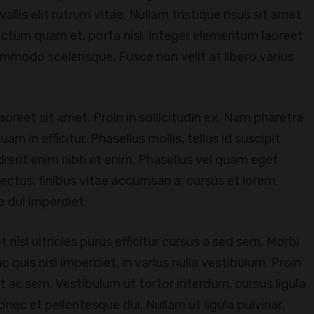
llis elit rutrum vitae. Nullam tristique risus sit amet
ictum quam et, porta nisl. Integer elementum laoreet
mmodo scelerisque. Fusce non velit at libero varius
aoreet sit amet. Proin in sollicitudin ex. Nam pharetra
 in efficitur. Phasellus mollis, tellus id suscipit
drerit enim nibh et enim. Phasellus vel quam eget
lectus, finibus vitae accumsan a, cursus et lorem.
e dui imperdiet.
 nisl ultricies purus efficitur cursus a sed sem. Morbi
 quis nisl imperdiet, in varius nulla vestibulum. Proin
unt ac sem. Vestibulum ut tortor interdum, cursus ligula
nec et pellentesque dui. Nullam ut ligula pulvinar,