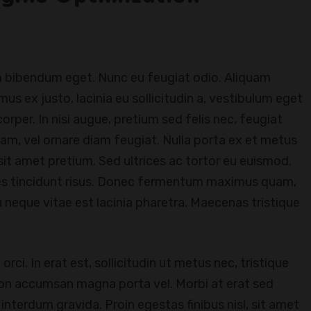
em bibendum eget. Nunc eu feugiat odio. Aliquam
us ex justo, lacinia eu sollicitudin a, vestibulum eget
corper. In nisi augue, pretium sed felis nec, feugiat
uam, vel ornare diam feugiat. Nulla porta ex et metus
it amet pretium. Sed ultrices ac tortor eu euismod.
ices tincidunt risus. Donec fermentum maximus quam,
 neque vitae est lacinia pharetra. Maecenas tristique
rci. In erat est, sollicitudin ut metus nec, tristique
on accumsan magna porta vel. Morbi at erat sed
interdum gravida. Proin egestas finibus nisl, sit amet