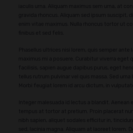
iaculis urna. Aliquam maximus sem urna, at conva
gravida rhoncus. Aliquam sed ipsum suscipit, d
enim vitae maximus. Nulla rhoncus tortor ut co
finibus et sed felis.
Phasellus ultrices nisi lorem, quis semper ante l
maximus mi a posuere. Curabitur viverra eget quam
facilisis, sapien augue dapibus purus, eget hen
tellus rutrum pulvinar vel quis massa. Sed urna 
Morbi feugiat lorem id arcu dictum, in vulputat
Integer malesuada id lectus a blandit. Aenean et
tempus at tortor at pretium. Proin placerat nunc
nibh sapien, aliquet sodales efficitur in, tincid
sed, lacinia magna. Aliquam at laoreet lorem. Do