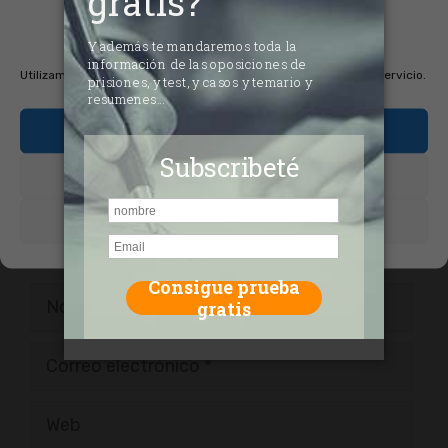
consentimiento de las
cookies
Comentario
Utilizamos cookies para optimizar nuestro sitio web y nuestro servicio.
Aceptar cookies
Denegar
Ver preferencias
Nombre
Correo
electrónico
Web